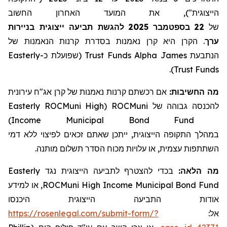
הייצוגית"), את המועד האחרון החשוב
להגשת תביעה ייצוגית בניירות
2025
בספטמבר
22
של
הקרן היא קרן נאמנות בסדרת קרנות הנאמנות של
.
ערך
Easterly
(שפועלת כ-
Trust
Funds
Alpha
הנתבעת James
).
Trust
Funds
מה החשיבות:
אם רכשתם
קרנות נאמנות של קרן אג"ח עירונית
Easterly ROCMuni High
(
ROCMuni
להכנסה גבוהה של
)
Income Municipal Bond Fund
במהלך התקופה הייצוגית, ייתכן שאתם זכאים לפיצוי ללא דמי
השתתפות עצמית, או עלויות מכוח הסדר תשלום מותנה.
Easterly
בכדי להצטרף לתביעה הייצוגית נגד
מה הלאה:
, או למידע
ROCMuni High Income Municipal Bond Fund
אודות התביעה הייצוגית היכנסו
https://rosenlegal.com/submit-form/?
אל: