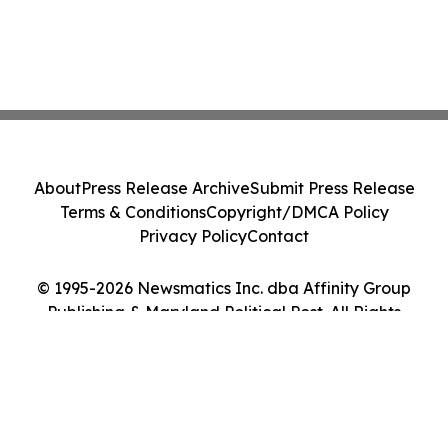
About
Press Release Archive
Submit Press Release
Terms & Conditions
Copyright/DMCA Policy
Privacy Policy
Contact
© 1995-2026 Newsmatics Inc. dba Affinity Group
Publishing & Maryland Political Post. All Rights
Reserved.
Cookie Settings / Your Privacy Choices