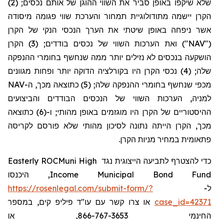
שלא שיקפו באופן סביר את השווי ההוגן של אותם נכסים; (2)
הקרן יישמה מתודולוגיית תמחור והערכת שווי פגומה מיסודה
אשר ניפחה באופן שיטתי את הערך
הנכסי
הנקי של הקרן
("NAV") ואת הערכות השווי של נכסים בודדים; (3) הקרן
הושקעה בנכסים לא נזילים יותר ממה שנחשף בחומרי ההנפקה
שלה; (4) נכסי הקרן היו בקורלציה הדוקה יותר ופחות מגוונים
מכפי שנחשף בחומרי ההנפקה שלה; (5) כתוצאה מכך, ה-NAV
למניה, הערכות
השווי של הנכסים הבודדים והביצועים
ההיסטוריים של הקרן היו מוגזמים באופן מהותי; ו-(6) כתוצאה
מכך, הקרן הייתה נתונה לסיכון מהותי שלא פורסם לקריסה
פתאומית במחיר מניות הקרן.
Easterly ROCMuni High
כדי להצטרף לתביעה הייצוגית נגד
, היכנסו
Income Municipal Bond Fund
https://rosenlegal.com/submit-form/?
ל-
או צרו קשר עם עו"ד פיליפ קים, במספר
case_id=42371
החינמי 866-767-3653, או