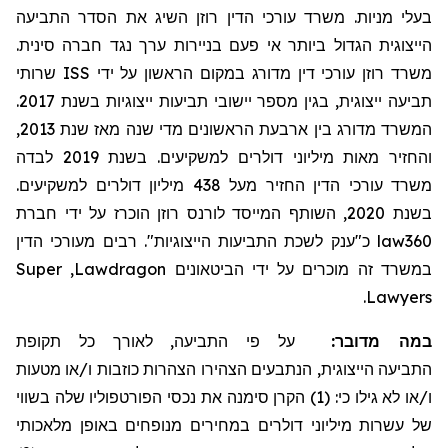
בעלי מניות. משרד עורכי הדין רוזן השיג את הסדר התביעה
הייצוגית הגדול ביותר אי פעם בניירות ערך נגד חברה סינית.
שרותי
ISS
משרד רוזן עורכי דין מדורג במקום הראשון על ידי
תביעה ייצוגית, בגין מספר יישובי תביעות ייצוגיות בשנת 2017.
המשרד מדורג בין ארבעת הראשונים מדי שנה מאז שנת 2013,
והחזיר מאות מיליוני דולרים למשקיעים. בשנת 2019 לבדה
משרד עורכי הדין החזיר
מעל
438 מיליון דולרים למשקיעים.
בשנת 2020, השותף המייסד לורנס רוזן הוכרז על ידי חברת
מעורכי הדין
כ"ענק לשכת התביעות הייצוגיות". רבים
law360
Super
,
Lawdragon
במשרד זה מוכרים על ידי הביטאונים
.
Lawyers
במה מדובר:
על פי התביעה, לאורך כל תקופת
התביעה
הייצוגית, הנתבעים הצהירו הצהרות כוזבות ו/או מטעות
ו/או לא גילו כי: (1) הקרן סימנה את נכסי הפורטפוליו שלה בשווי
של עשרות מיליוני דולרים במחירים מנופחים באופן מלאכותי