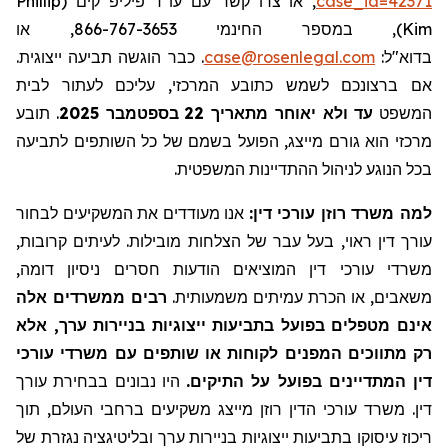
Phillip
, או צרו קשר עם עו"ד פיליפ קים (
case_id=42371
), במספר החינמי 866-767-3653, או
Kim
. כבר הוגשה תביעה ייצוגית.
case@rosenlegal.com
בדוא"ל:
אם ברצונכם לשמש כתובע המרכזי, עליכם לעתור לבית
תובע
.
בספטמבר 2025
22
עד ולא יאוחר מתאריך
המשפט
מרכזי הוא גורם מייצג, הפועל בשמם של כל השותפים לתביעה
בכל הנוגע לניהול ההתדיינות המשפטית.
למה משרד רוזן עורכי דין:
אנו מעודדים את המשקיעים לבחור
עורך דין ראוי, בעל עבר של הצלחות מובילות. לעיתים קרובות,
משרדי עורכי דין המוציאים הודעות חסרים ניסיון דומה,
משאבים, או הכרת עמיתים משמעותית.
רבים ממשרדים אלה
אינם מטפלים בפועל בתביעות ייצוגיות בניירות ערך, אלא
רק מתווכים המפנים לקוחות או שותפים עם משרדי עורכי
דין המתדיינים בפועל על התיקים.
היו נבונים בבחירת עורך
דין. משרד עורכי הדין רוזן מייצג משקיעים ברחבי העולם, תוך
ריכוז עיסוקו בתביעות ייצוגיות בניירות ערך ובליטיגציה נגזרת של