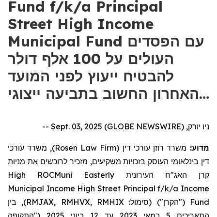
Fund f/k/a Principal
Street High Income
Municipal Fund עם הפסדים
העולים על 100 אלף דולר
להבטיח ייעוץ לפני המועד
האחרון החשוב בתביעה ייצוגי…
ניו יורק, Sept. 03, 2025 (GLOBE NEWSWIRE) --
), משרד עורכי
Rosen Law Firm
משרד רוזן עורכי דין (
מדוע:
דין בינלאומי העוסק בזכויות משקיעים, מזכיר לרוכשים את
מניות
High
ROCMuni
Easterly
העירונית
האג"ח
קרן
Municipal
Income
High
Street
Principal
f/k/a
Income
בין
("הקרן") (סימול: RMJAX, RMHVX, RMHIX),
Fund
("התקופה
2025
ביוני
12
עד
2023
במאי
5
התאריכים