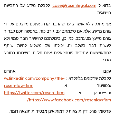
לקבלת מידע על התביעה
case@rosenlegal.com
בדוא"ל
הייצוגית.
אף מחלקה לא אושרה. עד שהדבר יקרה, אינכם מיוצגים על ידי
גורם מייעץ, אלא אם סיכמתם עם גורם כזה. באפשרותכם לבחור
גורם מייעץ מטעמכם. כמו כן, ביכולתכם להישאר חבר סמוי ולא
לעשות דבר בשלב זה. יכולתו של משקיע להיות שותף
להתאוששות עתידית פוטנציאלית אינה תלויה בשירותו כתובע
מרכזי.
עקבו אחרינו
/www.linkedin.com/company/the-
:
בלינקדאין
עידכונים
לקבלת
rosen-law-firm
או
בטוויטר
:
https://twitter.com/rosen_firm
או
בפייסבוק
:
https://www.facebook.com/rosenlawfirm/
פרסומי עורכי דין: תוצאות קודמות אינן מבטיחות תוצאה דומה.